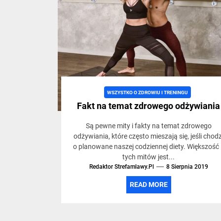
trybie
życia,
siłowni
WSZYSTKO O ZDROWIU I TRENINGU
i
Fakt na temat zdrowego odżywiania
Są pewne mity i fakty na temat zdrowego
treninga
odżywiania, które często mieszają się, jeśli chodz
o planowane naszej codziennej diety. Większość
tych mitów jest...
Redaktor Strefamlawy.pl
8 Sierpnia 2019
READ MORE