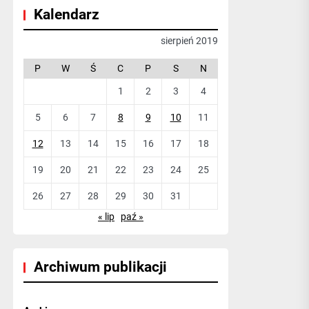
Kalendarz
sierpień 2019
P
W
Ś
C
P
S
N
1
2
3
4
5
6
7
8
9
10
11
12
13
14
15
16
17
18
19
20
21
22
23
24
25
26
27
28
29
30
31
« lip
paź »
Archiwum publikacji