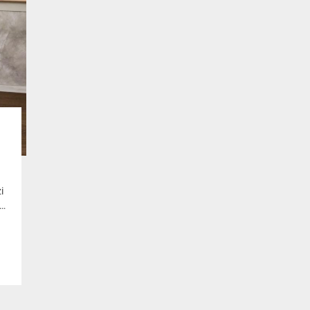
ch
i
 z