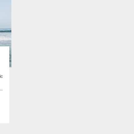
ic
ch
my