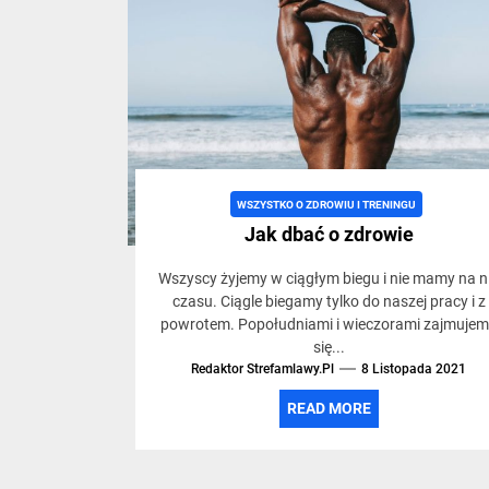
trybie
życia,
siłowni
WSZYSTKO O ZDROWIU I TRENINGU
i
Jak dbać o zdrowie
Wszyscy żyjemy w ciągłym biegu i nie mamy na n
treninga
czasu. Ciągle biegamy tylko do naszej pracy i z
powrotem. Popołudniami i wieczorami zajmuje
się...
Redaktor Strefamlawy.pl
8 Listopada 2021
READ MORE