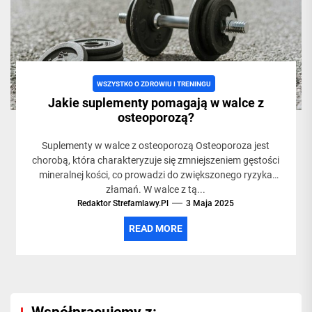
życia,
siłowni
WSZYSTKO O ZDROWIU I TRENINGU
Jakie suplementy pomagają w walce z
i
osteoporozą?
Suplementy w walce z osteoporozą Osteoporoza jest
treningach
chorobą, która charakteryzuje się zmniejszeniem gęstości
mineralnej kości, co prowadzi do zwiększonego ryzyka
złamań. W walce z tą...
Redaktor Strefamlawy.pl
3 Maja 2025
READ MORE