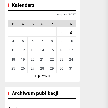
Kalendarz
sierpień 2025
P
W
Ś
C
P
S
N
1
2
3
4
5
6
7
8
9
10
11
12
13
14
15
16
17
18
19
20
21
22
23
24
25
26
27
28
29
30
31
« lip
wrz »
Archiwum publikacji