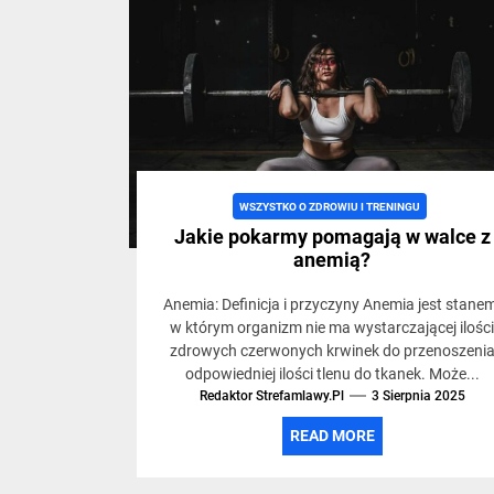
trybie
życia,
siłowni
WSZYSTKO O ZDROWIU I TRENINGU
i
Jakie pokarmy pomagają w walce z
anemią?
treninga
Anemia: Definicja i przyczyny Anemia jest stane
w którym organizm nie ma wystarczającej ilośc
zdrowych czerwonych krwinek do przenoszeni
odpowiedniej ilości tlenu do tkanek. Może...
Redaktor Strefamlawy.pl
3 Sierpnia 2025
READ MORE