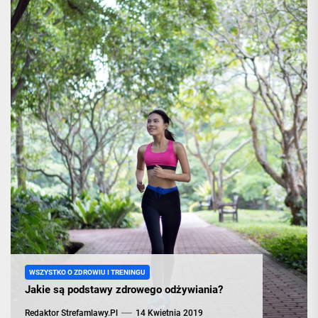
życia,
siłowni
i
treningac
WSZYSTKO O ZDROWIU I TRENINGU
Jakie są podstawy zdrowego odżywiania?
Redaktor Strefamlawy.pl
14 Kwietnia 2019