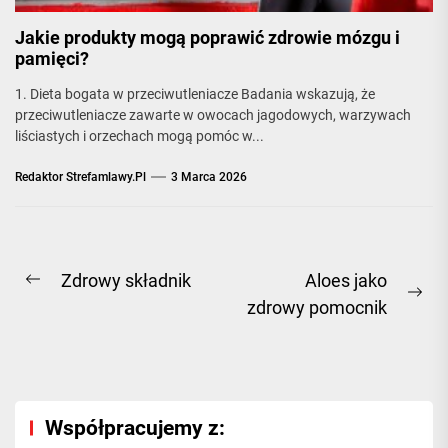
Jakie produkty mogą poprawić zdrowie mózgu i
pamięci?
1. Dieta bogata w przeciwutleniacze Badania wskazują, że
przeciwutleniacze zawarte w owocach jagodowych, warzywach
liściastych i orzechach mogą pomóc w...
Redaktor Strefamlawy.pl
3 Marca 2026
Nawigacja
Zdrowy składnik
Aloes jako
Previous
Ne
zdrowy pomocnik
wpisu
post:
pos
Współpracujemy z: