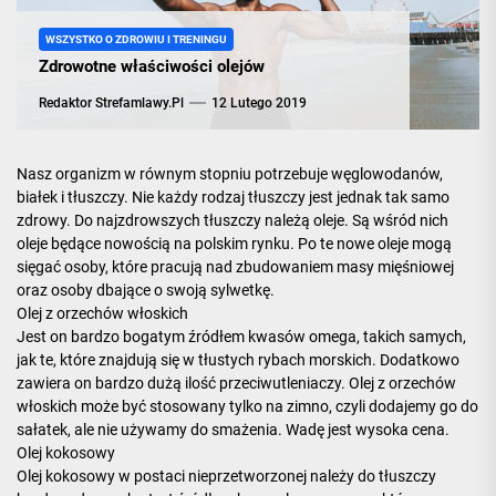
WSZYSTKO O ZDROWIU I TRENINGU
życia,
Zdrowotne właściwości olejów
Redaktor Strefamlawy.pl
12 Lutego 2019
siłowni
Nasz organizm w równym stopniu potrzebuje węglowodanów,
i
białek i tłuszczy. Nie każdy rodzaj tłuszczy jest jednak tak samo
zdrowy. Do najzdrowszych tłuszczy należą
oleje
. Są wśród nich
oleje będące nowością na polskim rynku. Po te nowe oleje mogą
treningac
sięgać osoby, które pracują nad zbudowaniem masy mięśniowej
oraz osoby dbające o swoją sylwetkę.
Olej z orzechów włoskich
Jest on bardzo bogatym źródłem kwasów omega, takich samych,
jak te, które znajdują się w tłustych rybach morskich. Dodatkowo
zawiera on bardzo dużą ilość przeciwutleniaczy. Olej z orzechów
włoskich może być stosowany tylko na zimno, czyli dodajemy go do
sałatek, ale nie używamy do smażenia. Wadę jest wysoka cena.
Olej kokosowy
Olej kokosowy w postaci nieprzetworzonej należy do tłuszczy