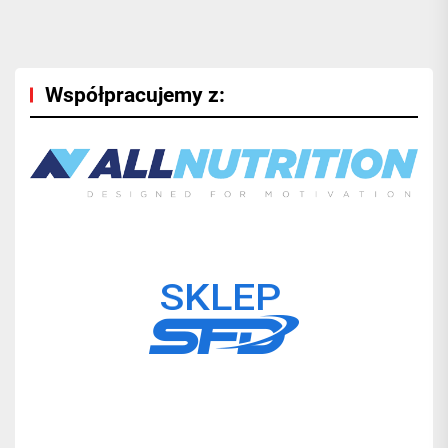
wpisu
post:
pos
Współpracujemy z: