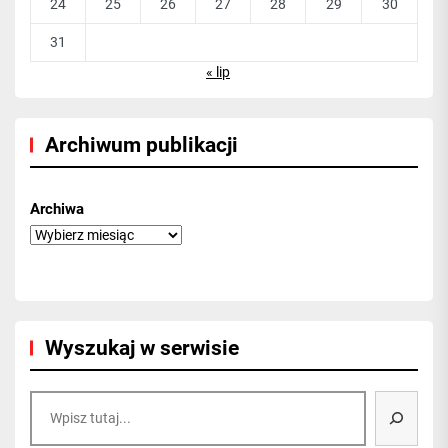
24
25
26
27
28
29
30
31
« lip
Archiwum publikacji
Archiwa
Wyszukaj w serwisie
Szukaj