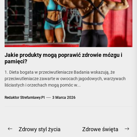
Jakie produkty mogą poprawić zdrowie mózgu i
pamięci?
1. Dieta bogata w przeciwutleniacze Badania wskazują, że
przeciwutleniacze zawarte w owocach jagodowych, warzywach
liściastych i orzechach mogą pomóc w...
Redaktor Strefamlawy.pl
3 Marca 2026
Nawigacja
Zdrowy styl życia
Zdrowe święta
Previous
Ne