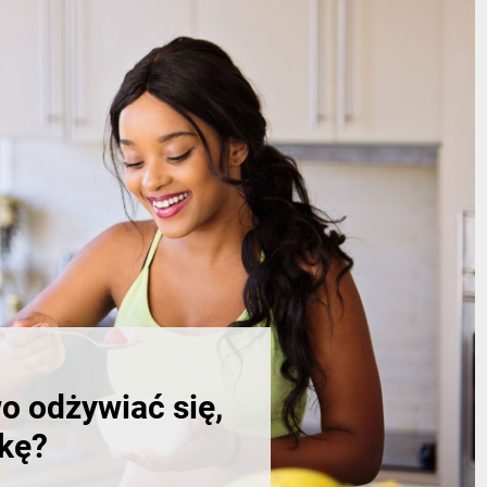
ch
o odżywiać się,
tkę?