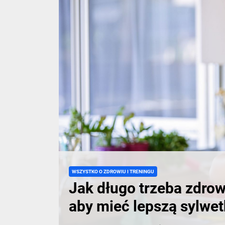
trybie
życia,
siłowni
i
treninga
WSZYSTKO O ZDROWIU I TRENINGU
Jak długo trzeba zdrow
aby mieć lepszą sylwe