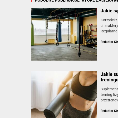
PODOBNE PUBLIKACJE, KTÓRE ZACIEKAW
Jakie s
Korzyści 
charaktery
Regularne
Redaktor St
Jakie s
trening
Suplement
trening fi
przetrenow
Redaktor St