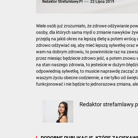
Redaktor Strefamlawy.pl
22 Lipca 2019
Wiele osób już zrozumiało, że zdrowe odżywianie po
osoby, dla których sama myśl o zmianie nawyków żywi
przejdą na jakiś okres na lepszą
dietę
a potem wrócą d
zdrowo odżywiać się, aby mieć lepszą sylwetkę oraz 
wam na dobrym zdrowiu, to powinniście raz na zawsze
przez miesiąc będziecie zdrowo jeść, a potem znowu 
na stan naszego zdrowia, to jesteście w dużym błędzi
odpowiednią sylwetkę, to musicie naprawdę zacząć 
waszym życiu obecne codziennie, a nie tylko od świę
funkcjonować i nie będzie to jednorazowa zmiana, ale 
Redaktor strefamlawy.p