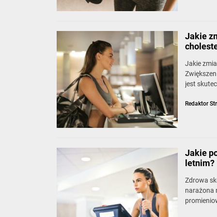
Jakie z
cholest
Jakie zmia
Zwiększen
jest skute
Redaktor St
Jakie p
letnim?
Zdrowa skó
narażona n
promieniow