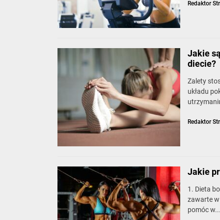
Redaktor St
Jakie s
diecie?
Zalety sto
układu pok
utrzymani
Redaktor St
Jakie p
1. Dieta b
zawarte w
pomóc w..