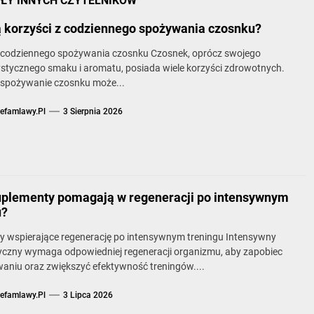
IŁY INNYCH CZYTELNIKÓW
ą korzyści z codziennego spożywania czosnku?
z codziennego spożywania czosnku Czosnek, oprócz swojego
stycznego smaku i aromatu, posiada wiele korzyści zdrowotnych.
 spożywanie czosnku może...
refamlawy.pl
3 Sierpnia 2026
uplementy pomagają w regeneracji po intensywnym
u?
y wspierające regenerację po intensywnym treningu Intensywny
zyczny wymaga odpowiedniej regeneracji organizmu, aby zapobiec
aniu oraz zwiększyć efektywność treningów....
refamlawy.pl
3 Lipca 2026