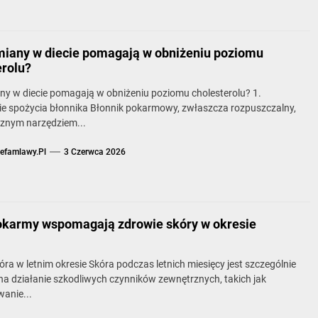
miany w diecie pomagają w obniżeniu poziomu
erolu?
ny w diecie pomagają w obniżeniu poziomu cholesterolu? 1.
ie spożycia błonnika Błonnik pokarmowy, zwłaszcza rozpuszczalny,
cznym narzędziem...
refamlawy.pl
3 Czerwca 2026
okarmy wspomagają zdrowie skóry w okresie
ra w letnim okresie Skóra podczas letnich miesięcy jest szczególnie
a działanie szkodliwych czynników zewnętrznych, takich jak
anie...