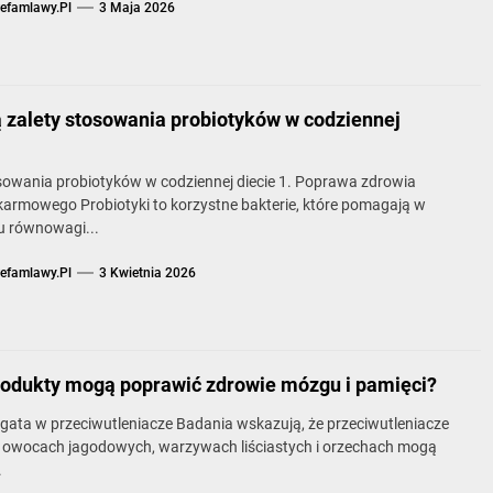
refamlawy.pl
3 Maja 2026
ą zalety stosowania probiotyków w codziennej
sowania probiotyków w codziennej diecie 1. Poprawa zdrowia
armowego Probiotyki to korzystne bakterie, które pomagają w
u równowagi...
refamlawy.pl
3 Kwietnia 2026
rodukty mogą poprawić zdrowie mózgu i pamięci?
ogata w przeciwutleniacze Badania wskazują, że przeciwutleniacze
 owocach jagodowych, warzywach liściastych i orzechach mogą
.