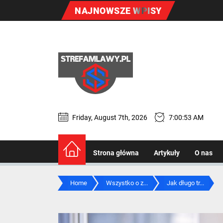
Skip
NAJNOWSZE WPISY
to
the
content
Strefa
zdrowia
-
Friday, August 7th, 2026
7:00:54 AM
Strefa zdrowia - 
wszystko
treningach
Strona główna
Artykuły
O nas
o
Home
Wszystko o z...
Jak długo tr...
zdrowym