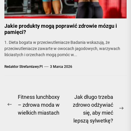
Jakie produkty mogą poprawić zdrowie mózgu i
pamięci?
1. Dieta bogata w przeciwutleniacze Badania wskazują, że
przeciwutleniacze zawarte w owocach jagodowych, warzywach
liściastych i orzechach mogą pomóc w...
Redaktor Strefamlawy.pl
3 Marca 2026
Nawigacja
Fitness lunchboxy
Jak długo trzeba
– zdrowa moda w
zdrowo odżywiać
wpisu
Previous
Ne
wielkich miastach
się, aby mieć
post:
pos
lepszą sylwetkę?