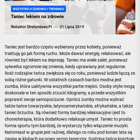
WSZYSTKO O ZDROWIU I TRENINGU
życia,
Taniec lekiem na zdrowie
Redaktor Strefamlawy.pl
21 Lipca 2019
siłowni
Taniec jest bardzo często wybierany przez kobiety, ponieważ
i
traktują go jak formę ruchu. Może dawać energię, relaksować, ale
również być lekiem na depresję. Taniec ma wiele zalet, ponieważ
sylwetka ogromnie się zmienia, kiedy uprawiany jest regularnie.
treningac
Ilość rodzajów tańca zwiększa się co roku, ponieważ ludzie łączą ze
sobą różne gatunki. W ostatnich czasach bardzo modna jest
zumba, która uaktywnia wszystkie
partie mięśni
. Osoby otyłe mogą
doskonale w ten sposób zrzucić kilogramy, a przede wszystkim
poprawić swoje samopoczucie. Oprócz zumby można wybrać
także tańce towarzyskie, latynoamerykańskie, afrykańskie, a także
taniec brzucha. Są również formy bardziej relaksacyjne i jest to
choreoterapia, która dodatkowo relaksuje umysł. Taniec to prosta
forma sportu tym bardziej, że wystarczy tylko włączenie muzyki.
Natomiast w grupie jest raźniej, dlatego co roku pod koniec lata są
zapisy w klubach na nowy sezon taneczny. Godzina tańca kosztuje