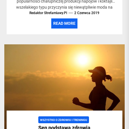
popularności chałupniczej produkcji napojów i koktajli
wszelakiego typu przyczynia się niewątpliwie moda na
Redaktor Strefamlawy.pl
koktajlowe...
2 Czerwca 2019
READ MORE
WSZYSTKO O ZDROWIU I TRENINGU
Sen podstawą zdrowia