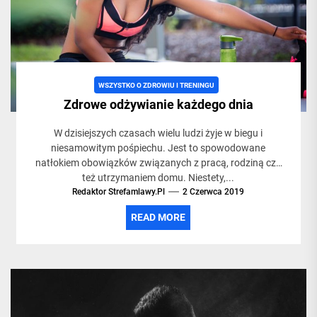
życia,
siłowni
WSZYSTKO O ZDROWIU I TRENINGU
Zdrowe odżywianie każdego dnia
i
W dzisiejszych czasach wielu ludzi żyje w biegu i
niesamowitym pośpiechu. Jest to spowodowane
treningach
natłokiem obowiązków związanych z pracą, rodziną czy
też utrzymaniem domu. Niestety,...
Redaktor Strefamlawy.pl
2 Czerwca 2019
READ MORE