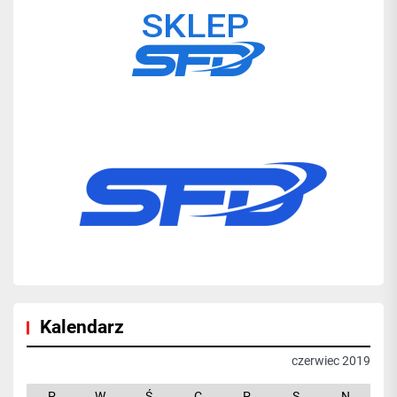
Kalendarz
czerwiec 2019
P
W
Ś
C
P
S
N