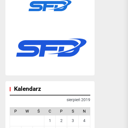
Kalendarz
sierpień 2019
P
W
Ś
C
P
S
N
1
2
3
4