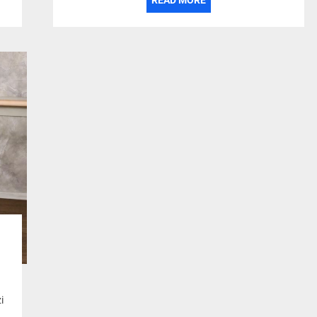
READ MORE
i
 z