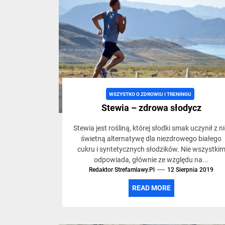
trybie
życia,
siłowni
WSZYSTKO O ZDROWIU I TRENINGU
i
Stewia – zdrowa słodycz
Stewia jest rośliną, której słodki smak uczynił z ni
treninga
świetną alternatywę dla niezdrowego białego
cukru i syntetycznych słodzików. Nie wszystki
odpowiada, głównie ze względu na...
Redaktor Strefamlawy.pl
12 Sierpnia 2019
READ MORE