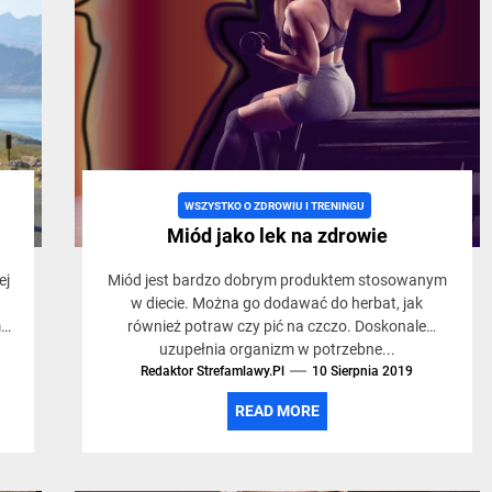
WSZYSTKO O ZDROWIU I TRENINGU
Miód jako lek na zdrowie
ej
Miód jest bardzo dobrym produktem stosowanym
ch
w diecie. Można go dodawać do herbat, jak
m
również potraw czy pić na czczo. Doskonale
uzupełnia organizm w potrzebne...
Redaktor Strefamlawy.pl
10 Sierpnia 2019
READ MORE