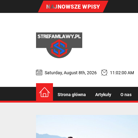
Skip
NAJNOWSZE WPISY
to
the
content
Strefa
zdrowia
-
Saturday, August 8th, 2026
11:02:01 AM
Strefa zdrowia - 
wszystko
treningach
Strona główna
Artykuły
O nas
o
zdrowym