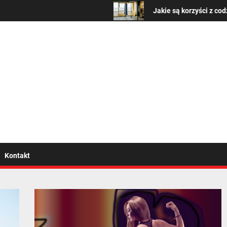
Jakie są korzyści z codzienn
wszystko o zdrowym trybi
Kontakt